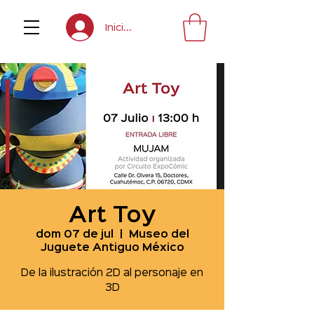
Inicia sesión
Art Toy
dom 07 de jul
  |  
Museo del
Juguete Antiguo México
De la ilustración 2D al personaje en
3D