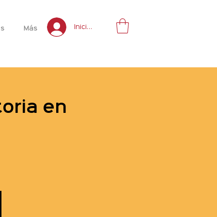
Inicia sesión
es
Más
toria en