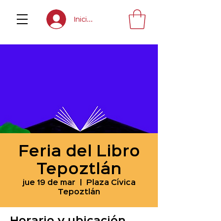
Inicia sesión
Feria del Libro
Tepoztlán
jue 19 de mar
  |  
Plaza Cívica
Tepoztlán