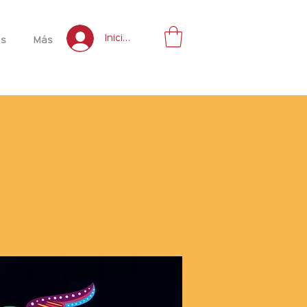
Inicia sesión
es
Más