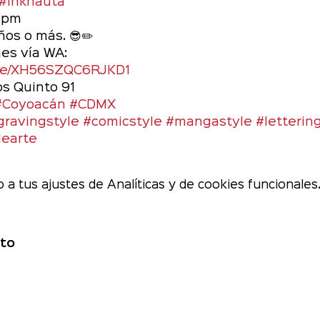
#inknauta
 pm 
os o más. 😎✏️
nes vía WA:
age/XH56SZQC6RJKD1
os Quinto 91
#Coyoacán
#CDMX
ravingstyle
#comicstyle
#mangastyle
#letterin
dearte
a tus ajustes de Analíticas y de cookies funcionales
to