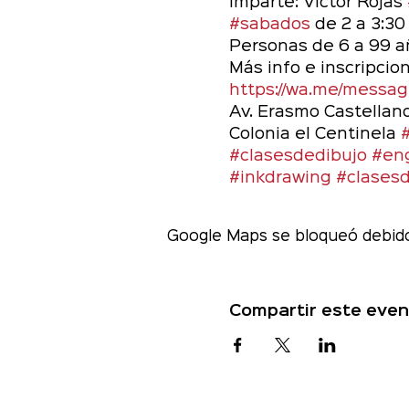
Imparte: Víctor Rojas 
#sabados
 de 2 a 3:30
Personas de 6 a 99 añ
Más info e inscripcio
https://wa.me/mess
Av. Erasmo Castellan
Colonia el Centinela 
#clasesdedibujo
#eng
#inkdrawing
#clases
Google Maps se bloqueó debido 
Compartir este even