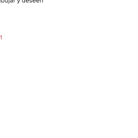
ibujar y deseen 
1
.