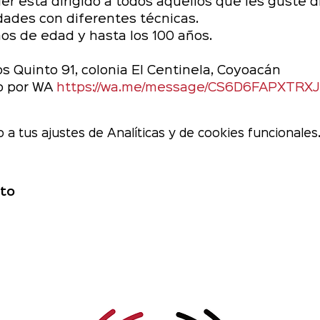
er está dirigido a todos aquellos que les guste d
idades con diferentes técnicas.
años de edad y hasta los 100 años.
s Quinto 91, colonia El Centinela, Coyoacán 
o por WA 
https://wa.me/message/CS6D6FAPXTRXJ
a tus ajustes de Analíticas y de cookies funcionales
to