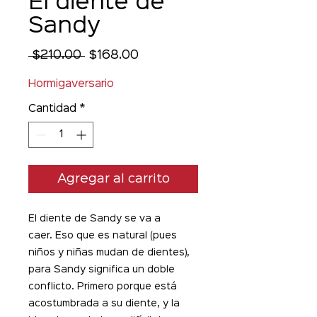
El diente de
Sandy
Precio
Precio
 $210.00 
$168.00
de
oferta
Hormigaversario
Cantidad
*
Agregar al carrito
El diente de Sandy se va a
caer. Eso que es natural (pues
niños y niñas mudan de dientes),
para Sandy significa un doble
conflicto. Primero porque está
acostumbrada a su diente, y la