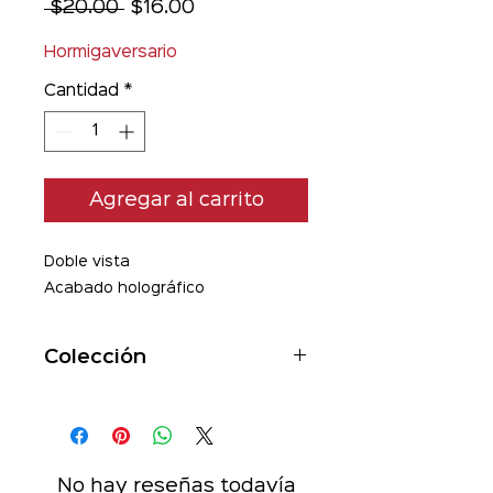
Precio
Precio
 $20.00 
$16.00
de
oferta
Hormigaversario
Cantidad
*
Agregar al carrito
Doble vista
Acabado holográfico
Colección
Sin Pretexto
No hay reseñas todavía