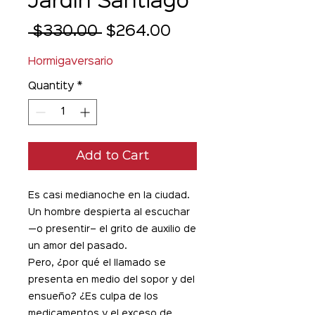
Jardín Santiago
Regular
Sale
 $330.00 
$264.00
Price
Price
Hormigaversario
Quantity
*
Add to Cart
Es casi medianoche en la ciudad.
Un hombre despierta al escuchar
—o presentir– el grito de auxilio de
un amor del pasado.
Pero, ¿por qué el llamado se
presenta en medio del sopor y del
ensueño? ¿Es culpa de los
medicamentos y el exceso de