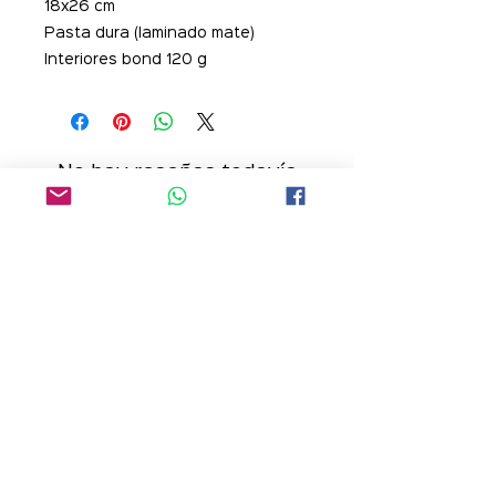
18x26 cm
Pasta dura (laminado mate)
Interiores bond 120 g
No hay reseñas todavía
Comparte tu opinión. Deja la
primera reseña.
Dejar una reseña