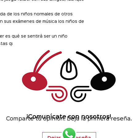
da de los niños normales de otros
n sus exámenes de música los niños de
r es qué se sentirá ser un niño
stas que busca? ¡Conoce su historia!
No hay reseñas todavía
¡Comunícate con nosotros!
Comparte tu opinión. Deja la primera reseña.