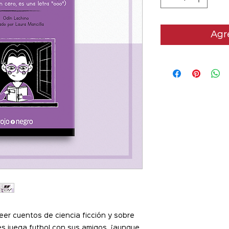
Agre
eer cuentos de ciencia ficción y sobre
es juega futbol con sus amigos, ¡aunque