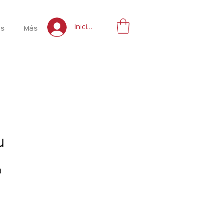
Inicia sesión
es
Más
u
Precio
0
de
oferta