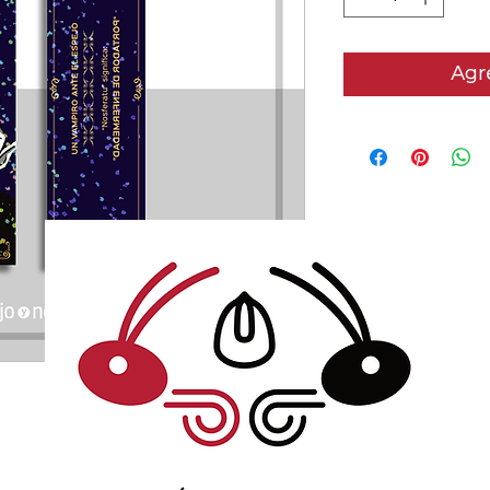
Agre
No hay reseñas todavía