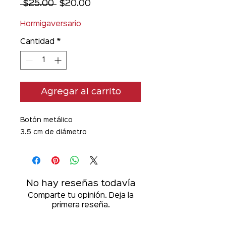
Precio
Precio
 $25.00 
$20.00
de
oferta
Hormigaversario
Cantidad
*
Agregar al carrito
Botón metálico
3.5 cm de diámetro
No hay reseñas todavía
Comparte tu opinión. Deja la
primera reseña.