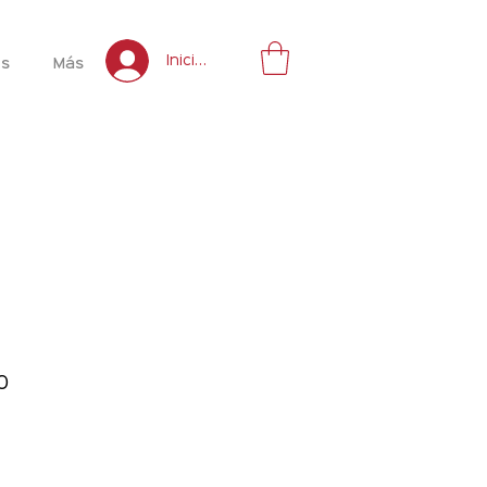
Inicia sesión
es
Más
Precio
0
de
oferta