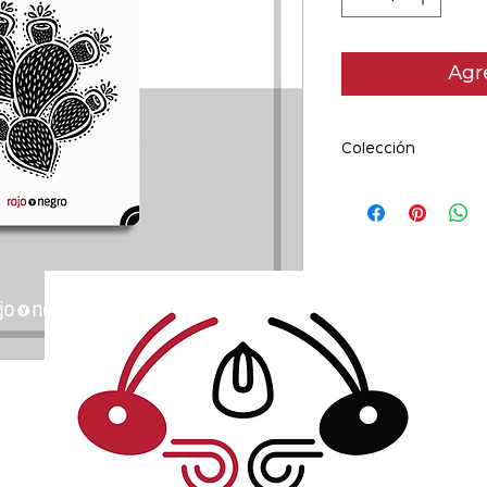
Agre
Colección
Existen y no las 